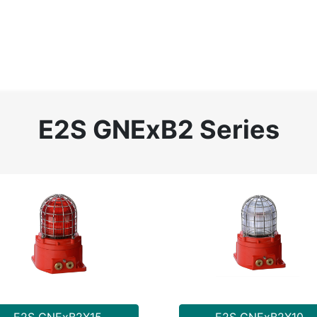
Home
About
Catalog
Projects
News
Contact
E2S GNExB2 Series