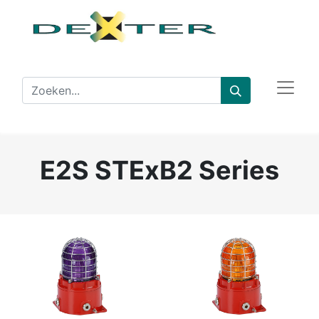
E2S STExB2 Series